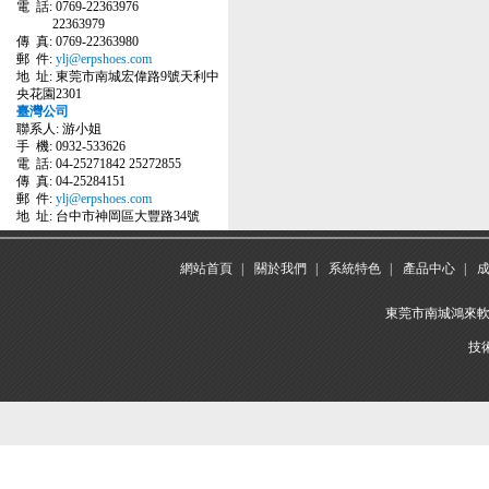
電 話: 0769-22363976
22363979
傳 真: 0769-22363980
郵 件:
ylj@erpshoes.com
地 址: 東莞市南城宏偉路9號天利中
央花園2301
臺灣公司
聯系人: 游小姐
手 機: 0932-533626
電 話: 04-25271842 25272855
傳 真: 04-25284151
郵 件:
ylj@erpshoes.com
地 址: 台中市神岡區大豐路34號
網站首頁
|
關於我們
|
系統特色
|
產品中心
|
東莞市南城鴻來軟件服
技