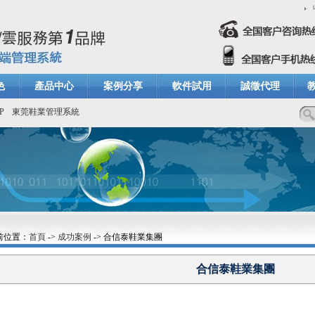
色
產品中心
案例分享
軟件試用
誠徵代理
P
東莞鞋業管理系統
前位置：
首頁
->
成功案例
-> 合信泰鞋業集團
合信泰鞋業集團