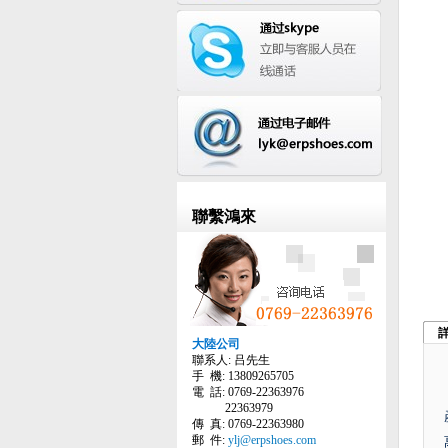
聯繫鴻來
大陸公司
聯系人: 吕先生
手 機: 13809265705
電 話: 0769-22363976
22363979
傳 真: 0769-22363980
郵 件:
ylj@erpshoes.com