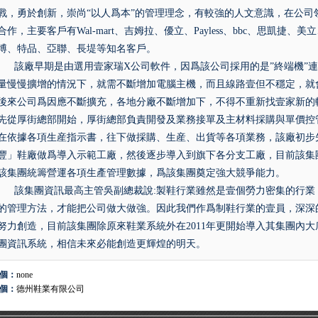
戰，勇於創新，崇尚“以人爲本”的管理理念，有較強的人文意識，在公司
合作，主要客戶有Wal-mart、吉姆拉、優立、Payless、bbc、思凱捷、美
博、特品、亞聯、長堤等知名客戶。
該廠早期是由選用壹家瑞X公司軟件，因爲該公司採用的是”終端機”連
量慢慢擴增的情況下，就需不斷增加電腦主機，而且線路壹但不穩定，就
後來公司爲因應不斷擴充，各地分廠不斷增加下，不得不重新找壹家新的
先從厚街總部開始，厚街總部負責開發及業務接單及主材料採購與單價控
在依據各項生産指示書，往下做採購、生産、出貨等各項業務，該廠初步
豐」鞋廠做爲導入示範工廠，然後逐步導入到旗下各分支工廠，目前該集團
該集團統籌營運各項生產管理數據，爲該集團奠定強大競爭能力。
該集團資訊最高主管吳副總裁說:製鞋行業雖然是壹個勞力密集的行業
的管理方法，才能把公司做大做強。因此我們作爲制鞋行業的壹員，深深
努力創造，目前該集團除原來鞋業系統外在2011年更開始導入其集團內
團資訊系統，相信未來必能創造更輝煌的明天。
個：
none
個：
德州鞋業有限公司