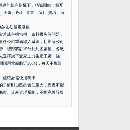
領導的統壹指揮下，精誠團結，相互
立、美奇、Pssi、青富、Aci、寶塔、海
線模式,當電腦數
會造成主機當機、資料丟失等問題，
軟件公司重新導入系統，初期該公司
管，總部將訂單分配到各廠後，各廠
先選擇旗下壹家主力生産工廠「強
應用電腦將近300台，每天不斷幫
，但確必需使用科學
的了解到自己的責任重大，經過不斷
大底廠、資産管理系統，不斷完善該集