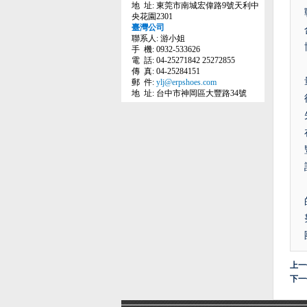
地 址: 東莞市南城宏偉路9號天利中
央花園2301
臺灣公司
聯系人: 游小姐
手 機: 0932-533626
電 話: 04-25271842 25272855
傳 真: 04-25284151
郵 件:
ylj@erpshoes.com
地 址: 台中市神岡區大豐路34號
上一
下一