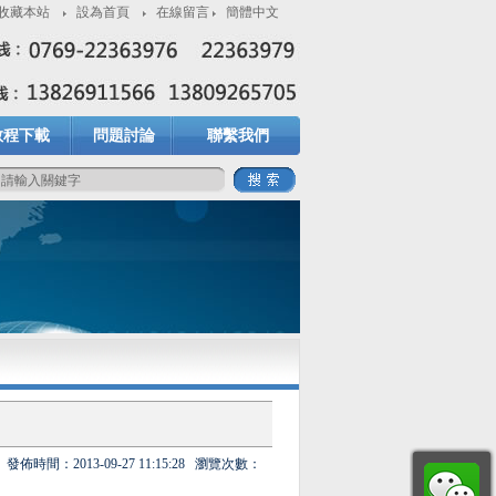
收藏本站
設為首頁
在線留言
簡體中文
教程下載
問題討論
聯繫我們
發佈時間：
2013-09-27 11:15:28
瀏覽次數：