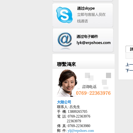
聯繫鴻來
上一
下一
大陸公司
聯系人: 吕先生
手 機: 13809265705
電 話: 0769-22363976
22363979
傳 真: 0769-22363980
郵 件:
ylj@erpshoes.com