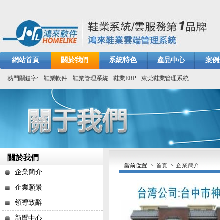
網站首頁
關於我們
系統特色
產品中心
案例
熱門關鍵字:
鞋業軟件
鞋業管理系統
鞋業ERP
東莞鞋業管理系統
關於我們
當前位置
-> 首頁
->
企業簡介
企業簡介
企業願景
領導致辭
新聞中心