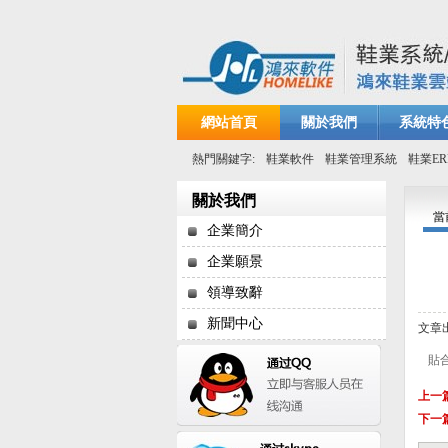
網站首頁
關於我們
系統特
熱門關鍵字:
鞋業軟件
鞋業管理系統
鞋業ER
關於我們
當
企業簡介
企業願景
領導致辭
新聞中心
文章
貼
上一
下一