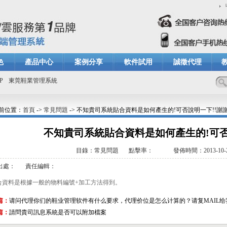
色
產品中心
案例分享
軟件試用
誠徵代理
P
東莞鞋業管理系統
前位置：
首頁
->
常見問題
-> 不知貴司系統貼合資料是如何產生的!可否說明一下!!謝
不知貴司系統貼合資料是如何產生的!可否
目錄：常見問題
點擊率：
發佈時間：2013-10-24
出處：
責任編輯：
合資料是根據一般的物料編號+加工方法得到。
篇：
请问代理你们的鞋业管理软件有什么要求，代理价位是怎么计算的？请复MAIL给
篇：
請問貴司訊息系統是否可以附加檔案