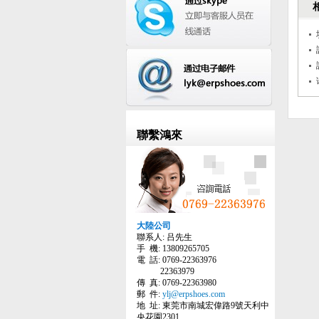
聯繫鴻來
大陸公司
聯系人: 吕先生
手 機: 13809265705
電 話: 0769-22363976
22363979
傳 真: 0769-22363980
郵 件:
ylj@erpshoes.com
地 址: 東莞市南城宏偉路9號天利中
央花園2301