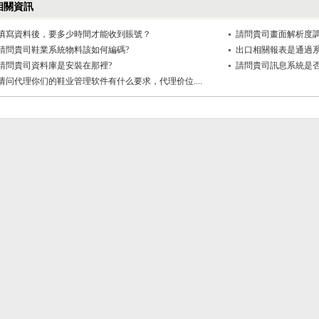
相關資訊
填寫資料後，要多少時間才能收到賬號？
請問貴司畫面解析度調
請問貴司鞋業系統物料該如何編碼?
出口相關報表是通過
請問貴司資料庫是安裝在那裡?
請問貴司訊息系統是
请问代理你们的鞋业管理软件有什么要求，代理价位....