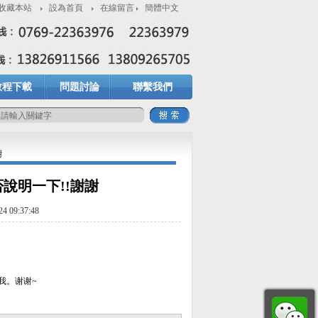
收藏本站
設為首頁
在線留言
簡體中文
教程下載
問題討論
聯繫我們
謝
說明一下!!謝謝
 09:37:48
我。谢谢~