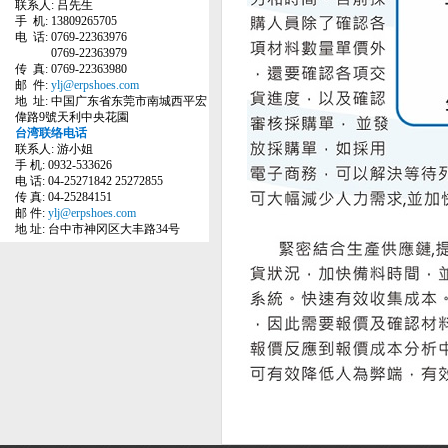
联系人: 吕先生
手 机: 13809265705
电 话: 0769-22363976
0769-22363979
传 真: 0769-22363980
邮 件:
ylj@erpshoes.com
地 址: 中国广东省东莞市南城西平宏
偉路9號天利中央花園
台湾联络电话
联系人: 游小姐
手 机: 0932-533626
电 话: 04-25271842 25272855
传 真: 04-25284151
邮 件:
ylj@erpshoes.com
地 址: 台中市神冈区大丰路34号