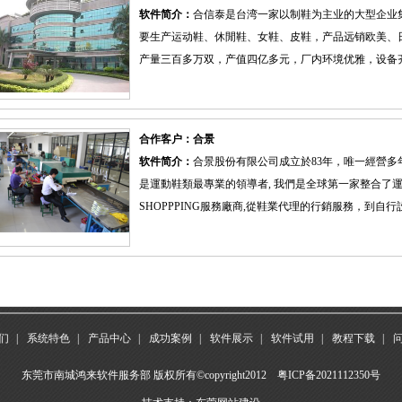
软件简介：
合信泰是台湾一家以制鞋为主业的大型企业
要生产运动鞋、休閒鞋、女鞋、皮鞋，产品远销欧美、
产量三百多万双，产值四亿多元，厂内环境优雅，设备齐全
合作客户：合景
软件简介：
合景股份有限公司成立於83年，唯一經營
是運動鞋類最專業的領導者, 我們是全球第一家整合了運動
SHOPPPING服務廠商,從鞋業代理的行銷服務，到自
们
|
系统特色
|
产品中心
|
成功案例
|
软件展示
|
软件试用
|
教程下载
|
东莞市南城鸿来软件服务部 版权所有©copyright2012
粤ICP备2021112350号