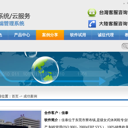
色
产品中心
案例分享
软件试用
诚征代理
前位置：
首页
->
成功案例
合作客户：佳泰
软件简介：
佳泰位于东莞市寮布镇,是级女式休闲鞋专
产 制程管理(ISO 9001- 2000)(ERP SYS.)，