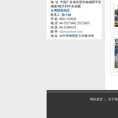
地 址: 中国广东省东莞市南城西平宏
偉路9號天利中央花園
台湾联络电话
联系人: 游小姐
手 机: 0932-533626
电 话: 04-25271842 25272855
传 真: 04-25284151
邮 件:
ylj@erpshoes.com
地 址: 台中市神冈区大丰路34号
网站首页
|
关于我