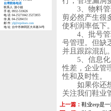
行，管理漏洞
台湾联络电话
3、物料管理
联系人: 游小姐
手 机: 0932-533626
剪必然产生很
电 话: 04-25271842 25272855
传 真: 04-25284151
邮 件:
ylj@erpshoes.com
使利润率低下
地 址: 台中市神冈区大丰路34号
4、批号管理
号管理。但缺
并且跟踪混乱
5、信息化应
性差，企业管
性和及时性。
如果你还想
关注我们鞋业
上一篇：
鞋业erp是