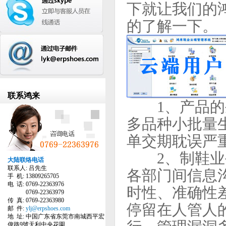
下就让我们的
的了解一下。
联系鸿来
1、产品的生
多品种小批量
单交期耽误严
2、制鞋业手
大陆联络电话
联系人: 吕先生
各部门间信息
手 机: 13809265705
电 话: 0769-22363976
时性、准确性
0769-22363979
传 真: 0769-22363980
停留在人管人
邮 件:
ylj@erpshoes.com
地 址: 中国广东省东莞市南城西平宏
偉路9號天利中央花園