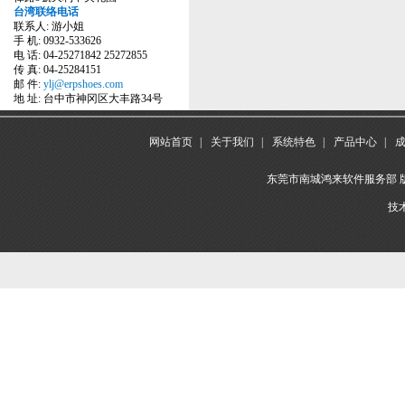
台湾联络电话
联系人: 游小姐
手 机: 0932-533626
电 话: 04-25271842 25272855
传 真: 04-25284151
邮 件:
ylj@erpshoes.com
地 址: 台中市神冈区大丰路34号
网站首页
|
关于我们
|
系统特色
|
产品中心
|
东莞市南城鸿来软件服务部 版权所
技