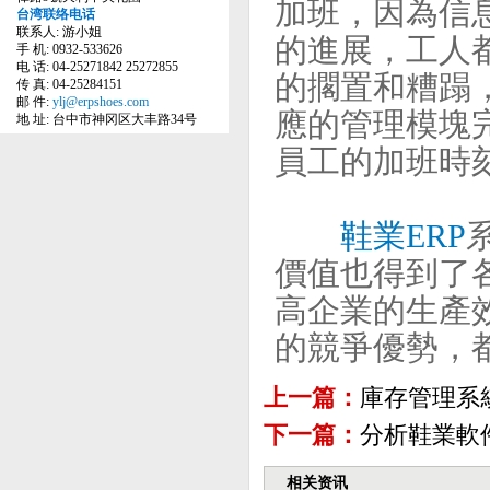
加班，因為信
台湾联络电话
联系人: 游小姐
的進展，工人
手 机: 0932-533626
电 话: 04-25271842 25272855
的擱置和糟蹋
传 真: 04-25284151
邮 件:
ylj@erpshoes.com
應的管理模塊
地 址: 台中市神冈区大丰路34号
員工的加班時
鞋業ERP
價值也得到了
高企業的生產
的競爭優勢，
上一篇：
庫存管理系
下一篇：
分析鞋業軟
相关资讯