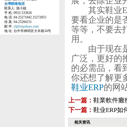
展，去除企业
台湾联络电话
其实鞋业ER
联系人: 游小姐
手 机: 0932-533626
要看企业的是
电 话: 04-25271842 25272855
传 真: 04-25284151
邮 件:
ylj@erpshoes.com
等等，不要去
地 址: 台中市神冈区大丰路34号
用。
由于现在是高
广泛，更好的
的必需品，看
你还想了解更
鞋业ERP
的网
上一篇：
鞋業軟件癱
下一篇：
鞋业ERP
相关资讯