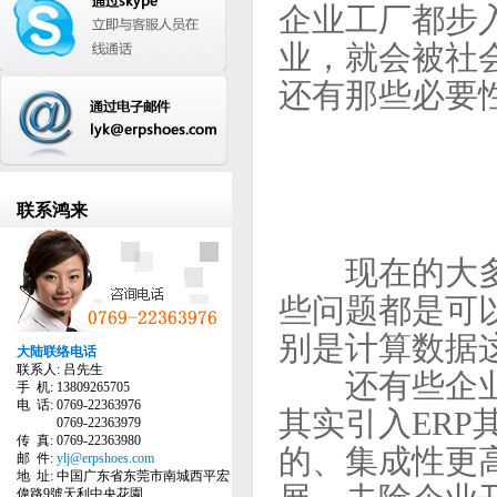
企业工厂都步
业，就会被社
还有那些必要
联系鸿来
现在的大多
些问题都是可
别是计算数据
大陆联络电话
联系人: 吕先生
还有些企业
手 机: 13809265705
电 话: 0769-22363976
其实引入ER
0769-22363979
传 真: 0769-22363980
的、集成性更
邮 件:
ylj@erpshoes.com
地 址: 中国广东省东莞市南城西平宏
偉路9號天利中央花園