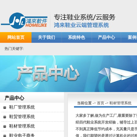
网站首页
关于我们
系统特色
产品中心
案例
热门关键字:
产品中心
当前位置
-> 首页
->
鞋材管理系统
鞋厂管理系统
大家多了解,做为生产工厂,最重要除
鞋贸管理系统
经四代鞋业系统开发经验，辅导过上百
鞋材管理系统
不到真正降低节约成本，充其量只是
鞋业电子商务
值，我们期望的是透过计算机化的过