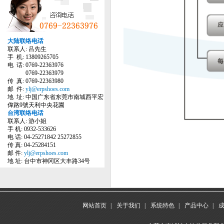
大陆联络电话
联系人: 吕先生
手 机: 13809265705
电 话: 0769-22363976
0769-22363979
传 真: 0769-22363980
邮 件:
ylj@erpshoes.com
地 址: 中国广东省东莞市南城西平宏
偉路9號天利中央花園
台湾联络电话
联系人: 游小姐
手 机: 0932-533626
电 话: 04-25271842 25272855
传 真: 04-25284151
邮 件:
ylj@erpshoes.com
地 址: 台中市神冈区大丰路34号
网站首页
|
关于我们
|
系统特色
|
产品中心
|