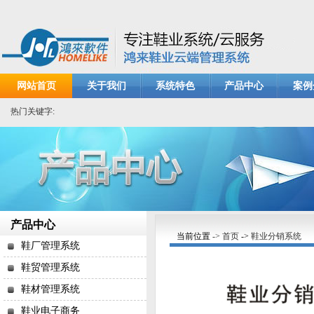
网站首页
关于我们
系统特色
产品中心
案例
热门关键字:
产品中心
当前位置
-> 首页
->
鞋业分销系统
鞋厂管理系统
鞋贸管理系统
鞋材管理系统
鞋业电子商务