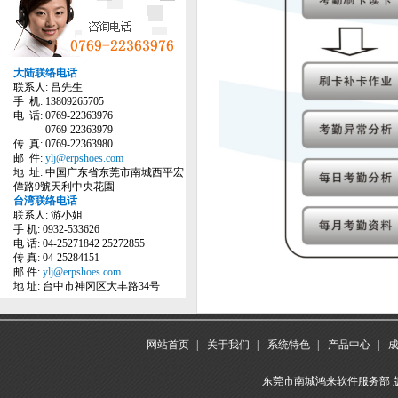
大陆联络电话
联系人: 吕先生
手 机: 13809265705
电 话: 0769-22363976
0769-22363979
传 真: 0769-22363980
邮 件:
ylj@erpshoes.com
地 址: 中国广东省东莞市南城西平宏
偉路9號天利中央花園
台湾联络电话
联系人: 游小姐
手 机: 0932-533626
电 话: 04-25271842 25272855
传 真: 04-25284151
邮 件:
ylj@erpshoes.com
地 址: 台中市神冈区大丰路34号
网站首页
|
关于我们
|
系统特色
|
产品中心
|
东莞市南城鸿来软件服务部 版权所